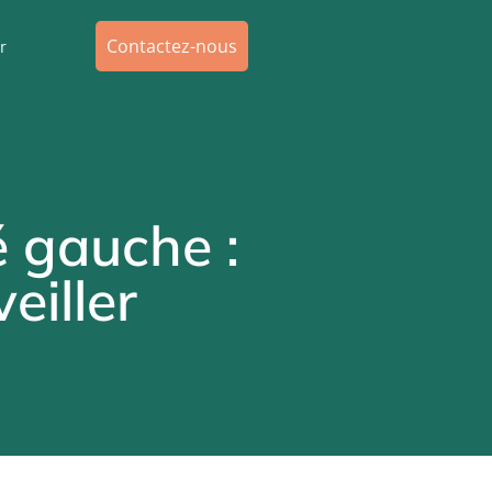
Contactez-nous
r
é gauche :
eiller